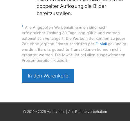
doppelter Auflösung die Bilder
bereitzustellen.
1
Alle Angeboten Werbemaßnahmen sind nach
erfolgreicher Zahlung 30 Tage lang gültig und werden
automatisch verlängert. Die Werbemittel können zu jeder
Zeit ohne jegliche Fristen schriftlich per
E-Mail
gekündigt
werden. Bereits gebuchte Transaktionen können
nicht
erstattet werden. Die MwSt. ist bei allen ausgewiesenen
Preisen bereits inkludiert.
Bestellnummer
In den Warenkorb
1293
Menge
© 2019 - 2026 Happychild | Alle Rechte vorbehalten