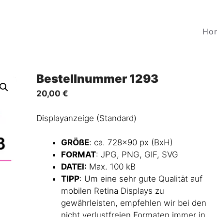
Ho
Bestellnummer 1293
20,00
€
Displayanzeige (Standard)
GRÖßE
: ca. 728×90 px (BxH)
FORMAT
: JPG, PNG, GIF, SVG
DATEI:
Max. 100 kB
TIPP
: Um eine sehr gute Qualität auf
mobilen Retina Displays zu
gewährleisten, empfehlen wir bei den
nicht verlustfreien Formaten immer in