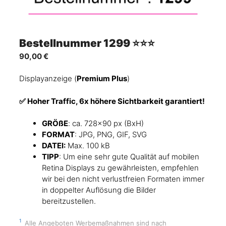
Bestellnummer 1299 ⭐⭐⭐
90,00
€
Displayanzeige (
Premium Plus
)
✅
Hoher Traffic, 6x höhere Sichtbarkeit garantiert!
GRÖßE
: ca. 728×90 px (BxH)
FORMAT
: JPG, PNG, GIF, SVG
DATEI:
Max. 100 kB
TIPP
: Um eine sehr gute Qualität auf mobilen
Retina Displays zu gewährleisten, empfehlen
wir bei den nicht verlustfreien Formaten immer
in doppelter Auflösung die Bilder
bereitzustellen.
1
Alle Angeboten Werbemaßnahmen sind nach